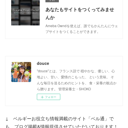
あなたもサイトをつくってみませ
んか
Ameba Owndを使えば、誰でもかんたんにウェ
ブサイトをつくることができます。
douce
"douce"とは、フランス語で 穏やかな、優しい、心
地よい、甘い、愛情のこもった、 という意味。 そ
んな毎日を送るためのヒントを、 食・栄養の観点か
ら贈ります。 管理栄養士・SHOKO
フォロー
↓ ベルギーお役立ち情報満載のサイト「ベル通」で
も、ブログ掲載&情報提供させていただいております！