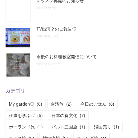
レッスン再開のお知らせ
2020.06.16 13:10
TV出演？のご報告♡
2020.05.13 14:34
今後のお料理教室開催について
2020.04.08 14:27
カテゴリ
My garden♡
(
6
)
台湾旅
(
2
)
今日のごはん
(
6
)
仕事を学ぶ♡
(
5
)
日本の食文化
(
7
)
ポーランド旅
(
1
)
バルト三国旅
(
1
)
帰国売り
(
1
)
スイス旅
(
2
)
地中海旅
(
2
)
オランダ旅
(
1
)