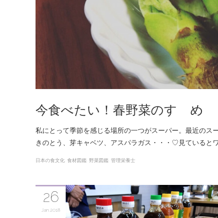
今食べたい！春野菜のすゝめ
私にとって季節を感じる場所の一つがスーパー。最近のス
きのとう、芽キャベツ、アスパラガス・・・♡見ていると
日本の食文化
食材図鑑
野菜図鑑
管理栄養士
26
Jan
2018