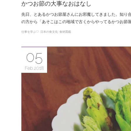
かつお節の大事なおはなし
先日、とあるかつお節屋さんにお邪魔してきました。知り
の方から「あそこはこの地域で古くからやってるかつお節
仕事を学ぶ♡
日本の食文化
食材図鑑
05
Feb
2018