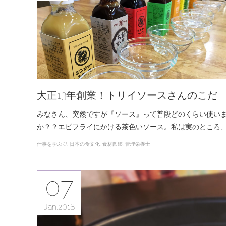
大正13年創業！トリイソースさんのこだ…
みなさん、突然ですが『ソース』って普段どのくらい使い
か？？エビフライにかける茶色いソース。私は実のところ
仕事を学ぶ♡
日本の食文化
食材図鑑
管理栄養士
07
Jan
2018