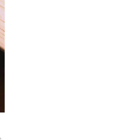
(
15
)
(
22
)
で