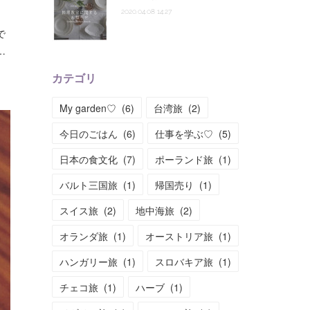
2020.04.08 14:27
で
…
カテゴリ
My garden♡
(
6
)
台湾旅
(
2
)
今日のごはん
(
6
)
仕事を学ぶ♡
(
5
)
日本の食文化
(
7
)
ポーランド旅
(
1
)
バルト三国旅
(
1
)
帰国売り
(
1
)
スイス旅
(
2
)
地中海旅
(
2
)
オランダ旅
(
1
)
オーストリア旅
(
1
)
ハンガリー旅
(
1
)
スロバキア旅
(
1
)
チェコ旅
(
1
)
ハーブ
(
1
)