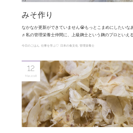
みそ作り
なかなか更新ができていません😭もっとこまめにしたいな
♬私の管理栄養士仲間に、上級麹士という麹のプロといえ
今日のごはん
仕事を学ぶ♡
日本の食文化
管理栄養士
12
Mar
2018